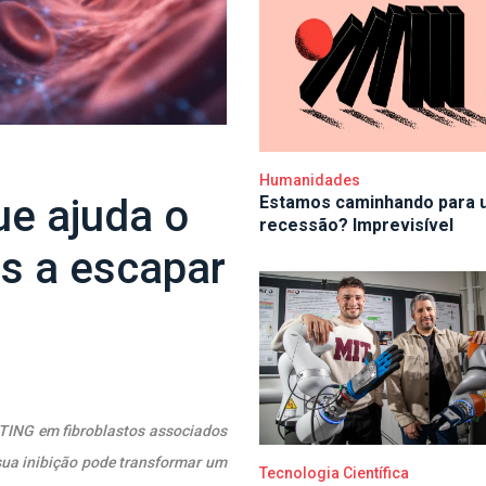
Humanidades
que ajuda o
Estamos caminhando para 
recessão? Imprevisível
s a escapar
TING em fibroblastos associados
sua inibição pode transformar um
Tecnologia Científica