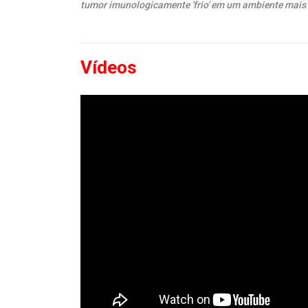
tumor imunologicamente 'frio' em um ambiente mais 
Vídeos